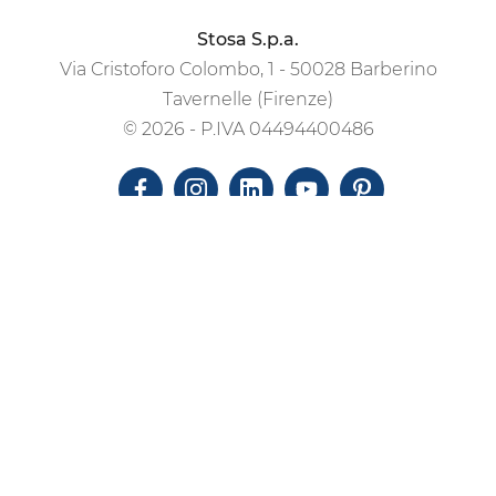
Stosa S.p.a.
Via Cristoforo Colombo, 1 - 50028 Barberino
Tavernelle (Firenze)
© 2026 - P.IVA 04494400486
-
Privacy
Cookie
Gestisci i consensi
Powered by